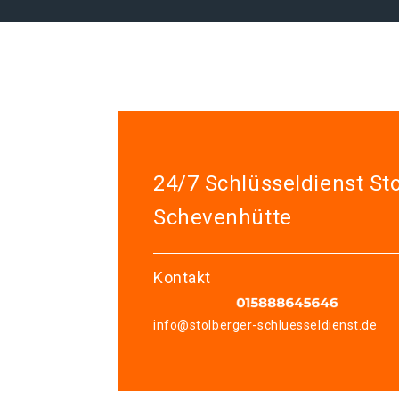
24/7 Schlüsseldienst St
Schevenhütte
Kontakt
info@stolberger-schluesseldienst.de