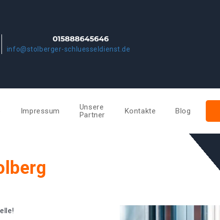
info@stolberger-schluesseldienst.de
Unsere
e
Impressum
Kontakte
Blog
Partner
olberg
elle!