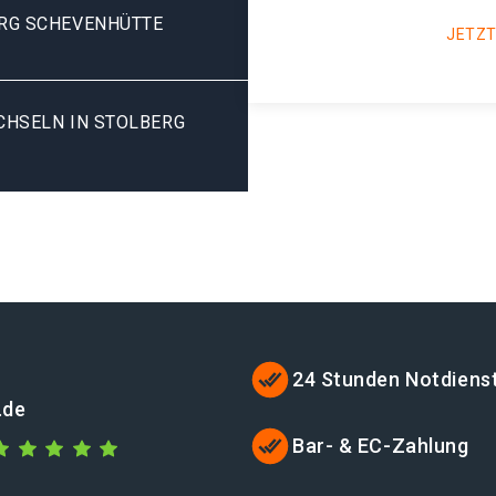
RG SCHEVENHÜTTE
JETZT
SELN IN STOLBERG S
24 Stunden Notdiens
.de
Bar- & EC-Zahlung