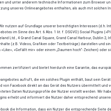
den und unter anderem technische Informationen zum Browser un
zung unseres Onlineangebotes enthalten, als auch mit solchen I
ir nutzen auf Grundlage unserer berechtigten Interessen (d.h. In
botes im Sinne des Art. 6 Abs. 1 lit. f. DSGVO) Social Plugins («
and Ltd., 4 Grand Canal Square, Grand Canal Harbour, Dublin 2, Ir
nhalte (z.B. Videos, Grafiken oder Textbeiträge) darstellen und 
en «Like», «Gefällt mir» oder einem „Daumen hoch“-Zeichen) oder 
mmen zertifiziert und bietet hierdurch eine Garantie, das europ
angebotes aufruft, die ein solches Plugin enthält, baut sein Gerä
ird von Facebook direkt an das Gerät des Nutzers übermittelt und
iteten Daten Nutzungsprofile der Nutzer erstellt werden. Wir ha
lugins erhebt und informiert die Nutzer daher entsprechend unser
ebook die Information, dass ein Nutzer die entsprechende Seite d