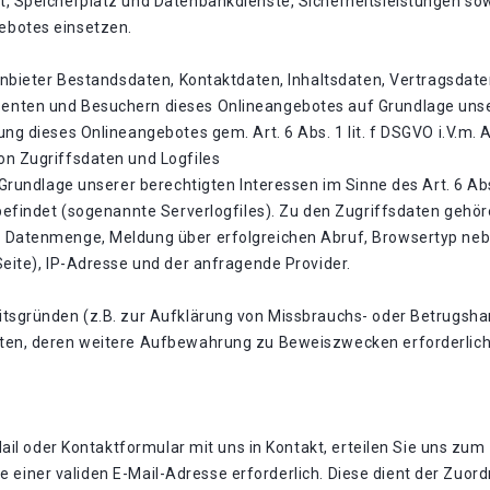
, Speicherplatz und Datenbankdienste, Sicherheitsleistungen sow
ebotes einsetzen.
ganbieter Bestandsdaten, Kontaktdaten, Inhaltsdaten, Vertragsdat
nten und Besuchern dieses Onlineangebotes auf Grundlage unser
ng dieses Onlineangebotes gem. Art. 6 Abs. 1 lit. f DSGVO i.V.m.
on Zugriffsdaten und Logfiles
 Grundlage unserer berechtigten Interessen im Sinne des Art. 6 Abs
 befindet (sogenannte Serverlogfiles). Zu den Zugriffsdaten geh
 Datenmenge, Meldung über erfolgreichen Abruf, Browsertyp neb
Seite), IP-Adresse und der anfragende Provider.
itsgründen (z.B. zur Aufklärung von Missbrauchs- oder Betrugsha
en, deren weitere Aufbewahrung zu Beweiszwecken erforderlich is
-Mail oder Kontaktformular mit uns in Kontakt, erteilen Sie uns 
ngabe einer validen E-Mail-Adresse erforderlich. Diese dient der Z