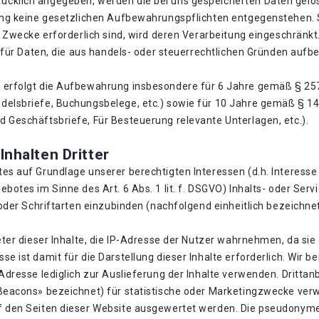
cklich angegeben, werden die bei uns gespeicherten Daten gelös
hung keine gesetzlichen Aufbewahrungspflichten entgegenstehen. 
e Zwecke erforderlich sind, wird deren Verarbeitung eingeschränkt
B. für Daten, die aus handels- oder steuerrechtlichen Gründen au
 erfolgt die Aufbewahrung insbesondere für 6 Jahre gemäß § 257
delsbriefe, Buchungsbelege, etc.) sowie für 10 Jahre gemäß § 1
 Geschäftsbriefe, Für Besteuerung relevante Unterlagen, etc.).
nhalten Dritter
es auf Grundlage unserer berechtigten Interessen (d.h. Interesse
botes im Sinne des Art. 6 Abs. 1 lit. f. DSGVO) Inhalts- oder Ser
oder Schriftarten einzubinden (nachfolgend einheitlich bezeichnet 
eter dieser Inhalte, die IP-Adresse der Nutzer wahrnehmen, da sie 
e ist damit für die Darstellung dieser Inhalte erforderlich. Wir 
Adresse lediglich zur Auslieferung der Inhalte verwenden. Drittan
 Beacons» bezeichnet) für statistische oder Marketingzwecke ver
f den Seiten dieser Website ausgewertet werden. Die pseudonyme