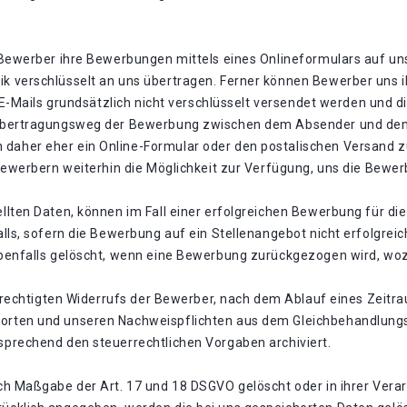
Bewerber ihre Bewerbungen mittels eines Onlineformulars auf uns
 verschlüsselt an uns übertragen. Ferner können Bewerber uns i
 E-Mails grundsätzlich nicht verschlüsselt versendet werden und d
 Übertragungsweg der Bewerbung zwischen dem Absender und de
aher eher ein Online-Formular oder den postalischen Versand z
 Bewerbern weiterhin die Möglichkeit zur Verfügung, uns die Be
llten Daten, können im Fall einer erfolgreichen Bewerbung für d
lls, sofern die Bewerbung auf ein Stellenangebot nicht erfolgreic
benfalls gelöscht, wenn eine Bewerbung zurückgezogen wird, wozu
berechtigten Widerrufs der Bewerber, nach dem Ablauf eines Zeit
orten und unseren Nachweispflichten aus dem Gleichbehandlun
prechend den steuerrechtlichen Vorgaben archiviert.
h Maßgabe der Art. 17 und 18 DSGVO gelöscht oder in ihrer Verar