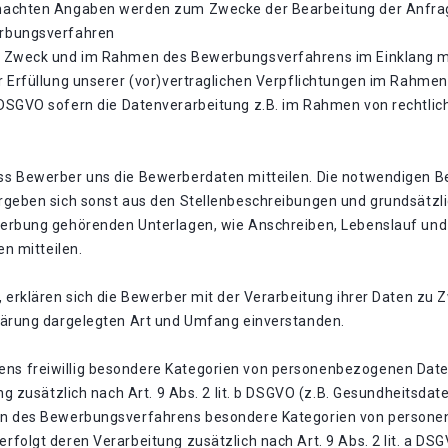
machten Angaben werden zum Zwecke der Bearbeitung der Anfrag
erbungsverfahren
m Zweck und im Rahmen des Bewerbungsverfahrens im Einklang mi
r Erfüllung unserer (vor)vertraglichen Verpflichtungen im Rahm
t. f. DSGVO sofern die Datenverarbeitung z.B. im Rahmen von rechtlic
s Bewerber uns die Bewerberdaten mitteilen. Die notwendigen Be
rgeben sich sonst aus den Stellenbeschreibungen und grundsätzl
werbung gehörenden Unterlagen, wie Anschreiben, Lebenslauf und
en mitteilen.
, erklären sich die Bewerber mit der Verarbeitung ihrer Daten 
lärung dargelegten Art und Umfang einverstanden.
s freiwillig besondere Kategorien von personenbezogenen Daten
ng zusätzlich nach Art. 9 Abs. 2 lit. b DSGVO (z.B. Gesundheitsda
en des Bewerbungsverfahrens besondere Kategorien von personen
folgt deren Verarbeitung zusätzlich nach Art. 9 Abs. 2 lit. a DS