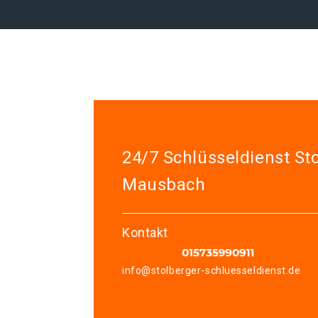
24/7 Schlüsseldienst St
Mausbach
Kontakt
info@stolberger-schluesseldienst.de