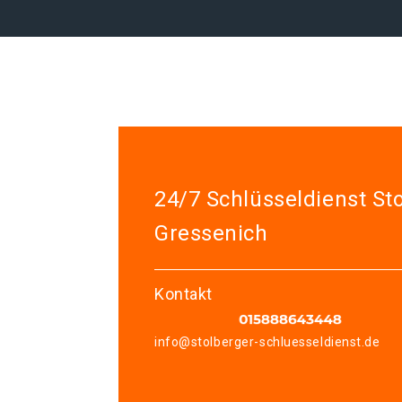
24/7 Schlüsseldienst St
Gressenich
Kontakt
info@stolberger-schluesseldienst.de