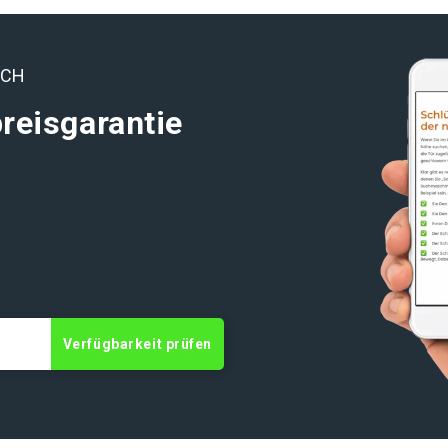
ICH
reisgarantie
t
Verfügbarkeit prüfen