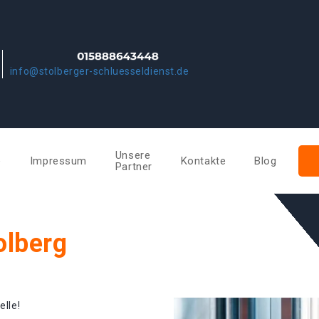
info@stolberger-schluesseldienst.de
Unsere
e
Impressum
Kontakte
Blog
Partner
olberg
elle!