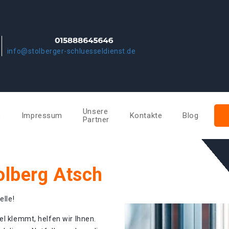
info@stolberger-schluesseldienst.de
Unsere
e
Impressum
Kontakte
Blog
Partner
olberg Atsch
elle!
el klemmt, helfen wir Ihnen.